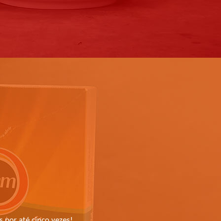
s por até cinco vezes!