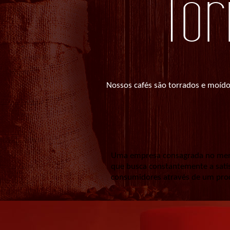
Tor
Nossos cafés são torrados e moídos
Uma empresa consagrada no mer
que busca constantemente a sati
consumidores através de um produ