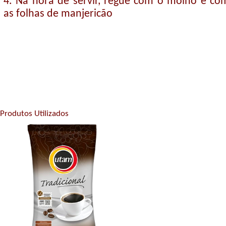
4. Na hora de servir, regue com o molho e co
as folhas de manjericão
Produtos Utilizados