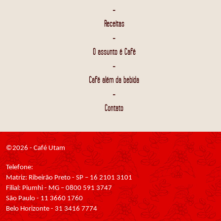
-
Receitas
-
O assunto é Café
-
Café além da bebida
-
Contato
©2026 - Café Utam
Telefone:
Matriz: Ribeirão Preto - SP – 16 2101 3101
Filial: Piumhi - MG – 0800 591 3747
São Paulo - 11 3660 1760
Belo Horizonte - 31 3416 7774