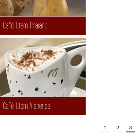
Café Utam Praiano
Café Utam Vienense
1
2
3