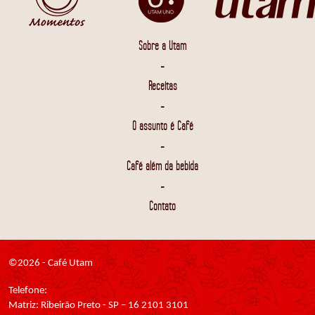
Sobre a Utam
-
Receitas
-
O assunto é Café
-
Café além da bebida
-
Contato
©2026 - Café Utam
Telefone:
Matriz: Ribeirão Preto - SP – 16 2101 3101