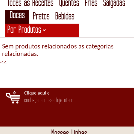
Todas as Receitas
Quentes
Frias
Salgadas
Doces
Pratos
Bebidas
Por Produtos
>
Sem produtos relacionados as categorias
relacionadas.
-14
Clique aqui e
conheça a nossa loja utam
Nossas Linhas