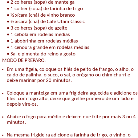
•
2 colheres (sopa) de manteiga
•
1 colher (sopa) de farinha de trigo
•
½ xícara (chá) de vinho branco
•
½ xícara (chá) de Café Utam Classic
•
3 colheres (sopa) de azeite
•
1 cebola em rodelas médias
•
1 abobrinha em rodelas médias
•
1 cenoura grande em rodelas médias
•
Sal e pimenta do reino a gosto
MODO DE PREPARO:
Em uma tigela, coloque os filés de peito de frango, o alho, o
caldo de galinha, o suco, o sal, o orégano ou chimichurri e
deixe marinar por 20 minutos.
Coloque a manteiga em uma frigideira aquecida e adicione os
filés, com fogo alto, deixe que grelhe primeiro de um lado e
depois vire-os.
Abaixe o fogo para médio e deixem que frite por mais 3 ou 4
minutos.
Na mesma frigideira adicione a farinha de trigo, o vinho, o