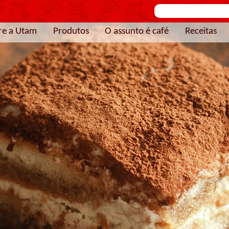
re a Utam
Produtos
O assunto é café
Receitas