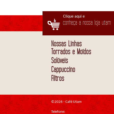
Clique aqui e
conheça a nossa loja utam
Nossas Linhas
Torrados e Moídos
Solúveis
Cappuccino
Filtros
©2026 - Café Utam
Telefone: