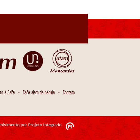
-
-
to é Café
Café além da bebida
Contato
olvimento por Projeto Integrado