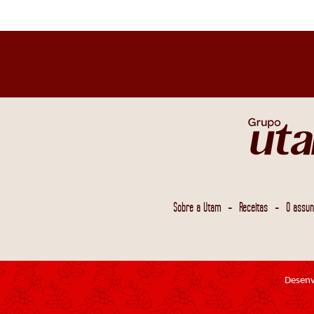
-
-
Sobre a Utam
Receitas
O assun
Desenv