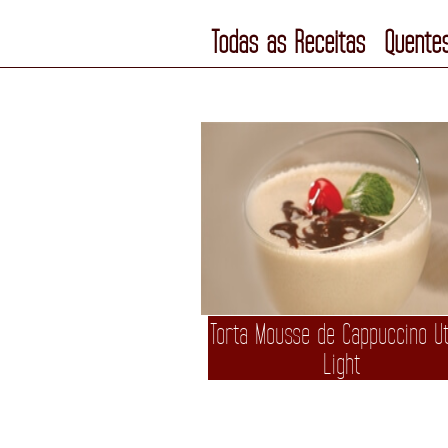
Todas as Receitas
Quente
Torta Mousse de Cappuccino U
Light