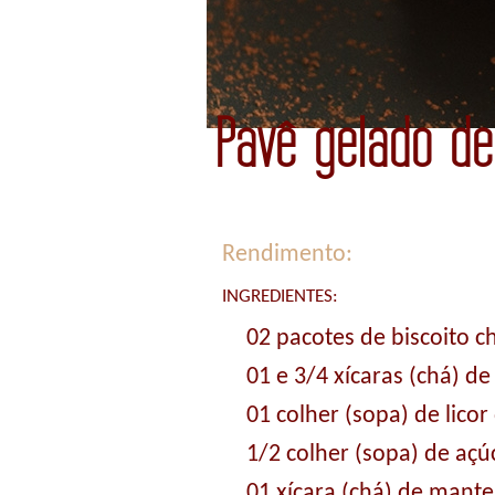
Pavê gelado d
Rendimento:
INGREDIENTES:
02 pacotes de biscoito 
01 e 3/4 xícaras (chá) d
01 colher (sopa) de licor
1/2 colher (sopa) de açú
01 xícara (chá) de mante