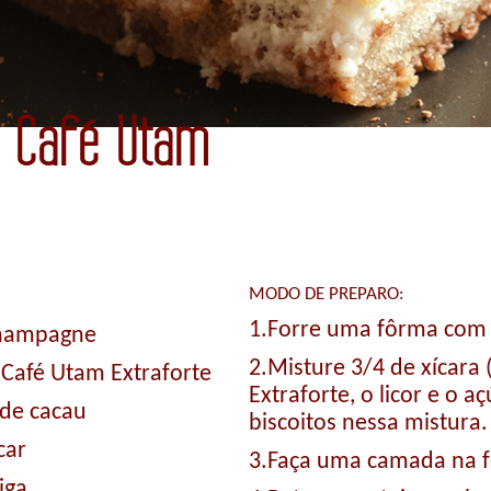
e Café Utam
MODO DE PREPARO:
1.Forre uma fôrma com 
champagne
2.Misture 3/4 de xícara
e Café Utam Extraforte
Extraforte, o licor e o 
 de cacau
biscoitos nessa mistura.
car
3.Faça uma camada na f
iga