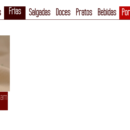
Frias
s
Salgadas
Doces
Pratos
Bebidas
Por
tam