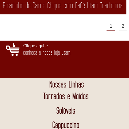
Picadinho de Carne Chique com Café Utam Tradicional
1
2
Clique aqui e
conheça a nossa loja utam
Nossas Linhas
Torrados e Moídos
Solúveis
Cappuccino