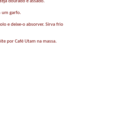
teja dourado e assado.
 um garfo.
lo e deixe-o absorver. Sirva frio
leite por Café Utam na massa.