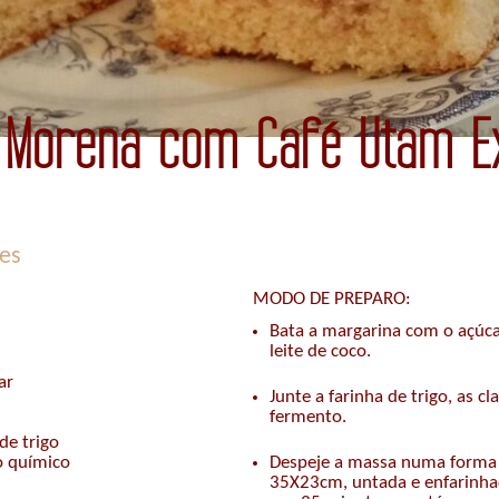
a Morena com Café Utam Ex
es
MODO DE PREPARO:
Bata a margarina com o açúcar
leite de coco.
ar
Junte a farinha de trigo, as c
fermento.
de trigo
o químico
Despeje a massa numa forma
35X23cm, untada e enfarinhad