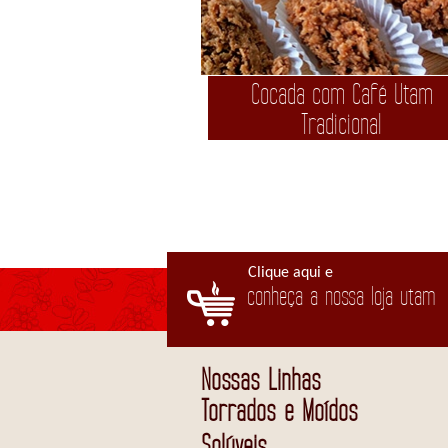
Cocada com Café Utam
Tradicional
Clique aqui e
conheça a nossa loja utam
Nossas Linhas
Torrados e Moídos
Solúveis