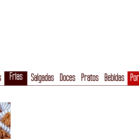
Frias
s
Salgadas
Doces
Pratos
Bebidas
Por