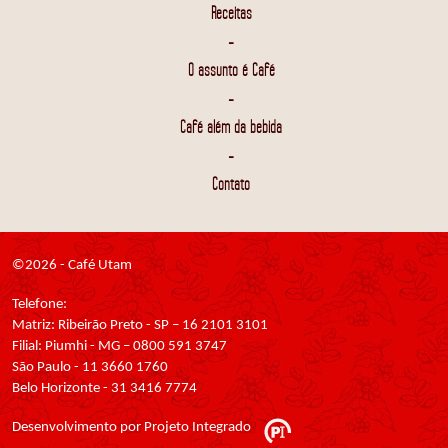
Receitas
-
O assunto é Café
-
Café além da bebida
-
Contato
©2026 - Café Utam
Telefone:
Matriz: Ribeirão Preto - SP – 16 2101 3101
Filial: Piumhi - MG – 0800 591 3747
São Paulo - 11 3660 1760
Belo Horizonte - 31 3416 7774
Desenvolvimento por Projeto Integrado