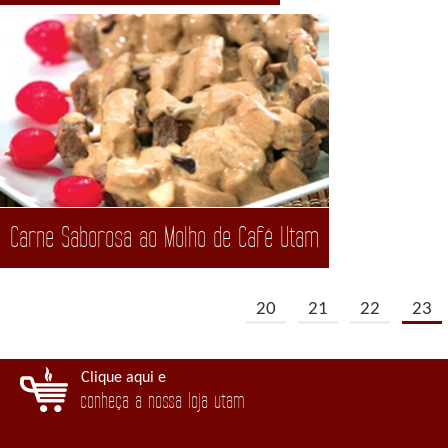
Carne Saborosa ao Molho de Café Utam
20
21
22
23
Clique aqui e
conheça a nossa loja utam