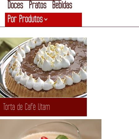
Doces
Pratos
Bebidas
Por Produtos
>
Torta de Café Utam