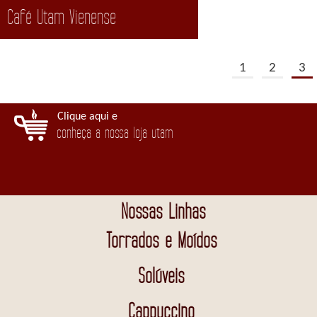
Café Utam Vienense
1
2
3
Clique aqui e
conheça a nossa loja utam
Nossas Linhas
Torrados e Moídos
Solúveis
Cappuccino