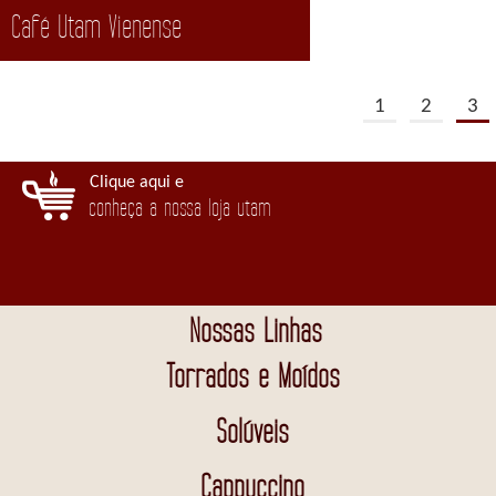
Café Utam Vienense
1
2
3
Clique aqui e
conheça a nossa loja utam
Nossas Linhas
Torrados e Moídos
Solúveis
Cappuccino