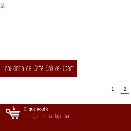
Trouxinha de Café Solúvel Utam
1
2
Clique aqui e
conheça a nossa loja utam