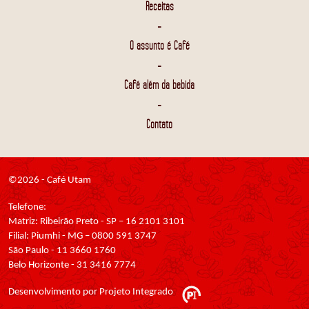
Receitas
-
O assunto é Café
-
Café além da bebida
-
Contato
©2026 - Café Utam
Telefone:
Matriz: Ribeirão Preto - SP – 16 2101 3101
Filial: Piumhi - MG – 0800 591 3747
São Paulo - 11 3660 1760
Belo Horizonte - 31 3416 7774
Desenvolvimento por Projeto Integrado