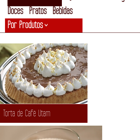
Doces
Pratos
Bebidas
Por Produtos
>
Torta de Café Utam