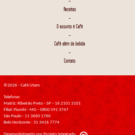
-
Receitas
-
O assunto é Café
-
Café além da bebida
-
Contato
©2026 - Café Utam
Telefone:
Matriz: Ribeirão Preto - SP – 16 2101 3101
Filial: Piumhi - MG – 0800 591 3747
São Paulo - 11 3660 1760
Belo Horizonte - 31 3416 7774
Desenvolvimento por Projeto Integrado