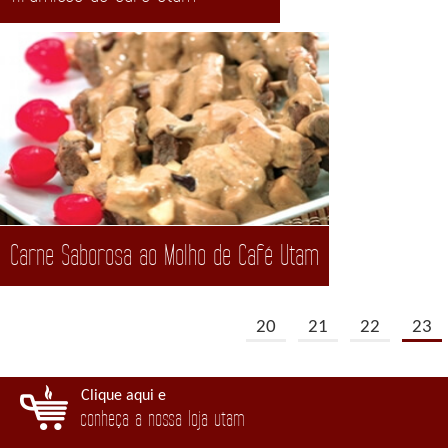
Carne Saborosa ao Molho de Café Utam
20
21
22
23
Clique aqui e
conheça a nossa loja utam