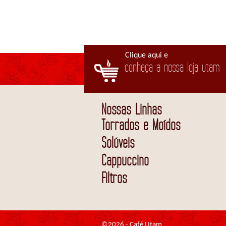
Clique aqui e
conheça a nossa loja utam
Nossas Linhas
Torrados e Moídos
Solúveis
Cappuccino
Filtros
©2026 - Café Utam