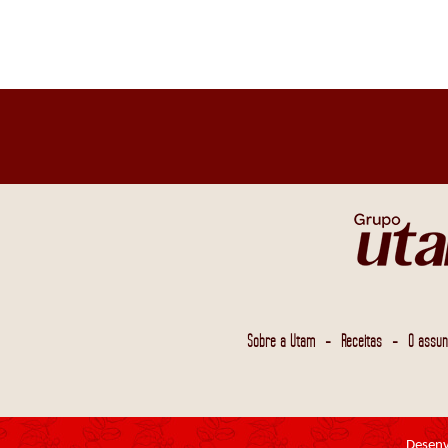
-
-
Sobre a Utam
Receitas
O assun
Desenv