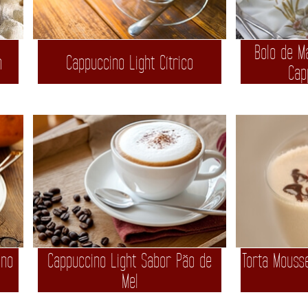
Bolo de 
m
Cappuccino Light Cítrico
Cap
ino
Cappuccino Light Sabor Pão de
Torta Mouss
Mel