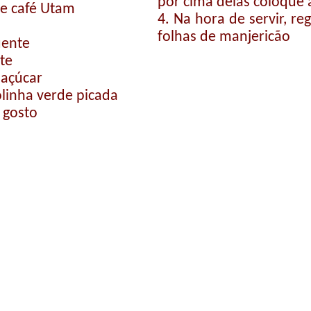
por cima delas coloque 
de café Utam
4. Na hora de servir, r
folhas de manjericão
uente
te
 açúcar
olinha verde picada
 gosto