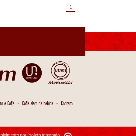
1
-
-
to é Café
Café além da bebida
Contato
olvimento por Projeto Integrado