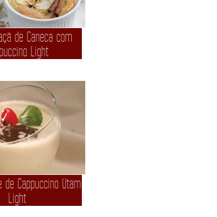
Maçã de Caneca com
puccino Light
e de Cappuccino Utam
Light