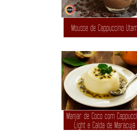
Mousse de Cappuccino Uta
Manjar de Coco com Cappucc
Light e Calda de Maracujá