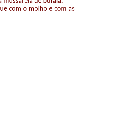
a mussarela de búfala.
egue com o molho e com as