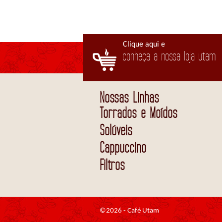
Clique aqui e
conheça a nossa loja utam
Nossas Linhas
Torrados e Moídos
Solúveis
Cappuccino
Filtros
©2026 - Café Utam