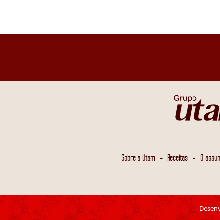
-
-
Sobre a Utam
Receitas
O assun
Desenv