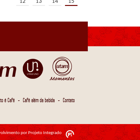
12
13
14
15
-
-
to é Café
Café além da bebida
Contato
olvimento por Projeto Integrado