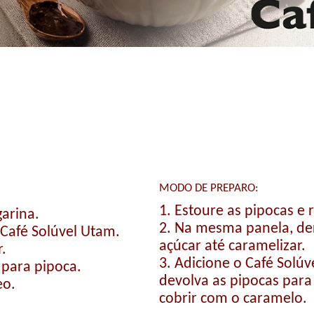
MODO DE PREPARO:
1. Estoure as pipocas e 
garina.
2. Na mesma panela, de
 Café Solúvel Utam.
açúcar até caramelizar.
r.
3. Adicione o Café Solú
 para pipoca.
devolva as pipocas par
eo.
cobrir com o caramelo.