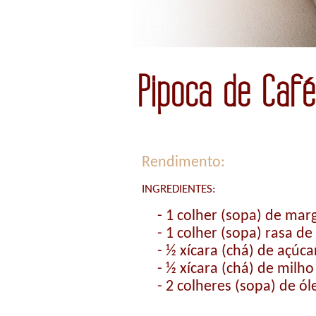
Pipoca de Café
Rendimento:
INGREDIENTES:
- 1 colher (sopa) de mar
- 1 colher (sopa) rasa de
- ½ xícara (chá) de açúca
- ½ xícara (chá) de milho
- 2 colheres (sopa) de ól