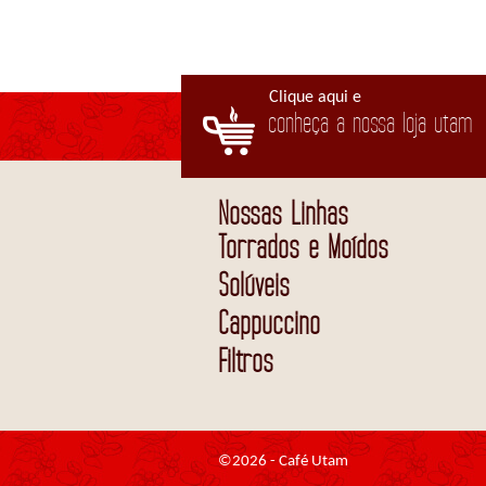
Clique aqui e
conheça a nossa loja utam
Nossas Linhas
Torrados e Moídos
Solúveis
Cappuccino
Filtros
©2026 - Café Utam