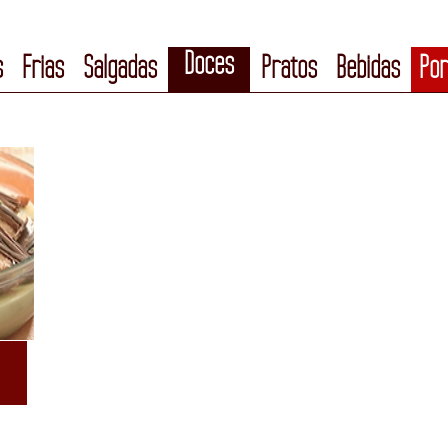
Doces
s
Frias
Salgadas
Pratos
Bebidas
Por