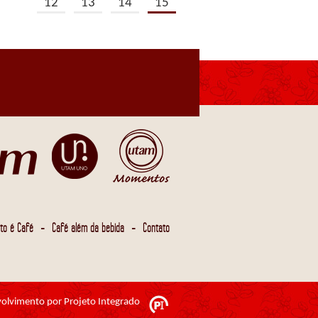
12
13
14
15
-
-
to é Café
Café além da bebida
Contato
olvimento por Projeto Integrado