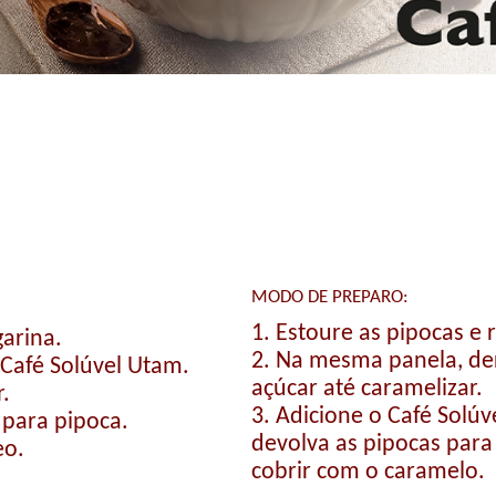
MODO DE PREPARO:
1. Estoure as pipocas e 
garina.
2. Na mesma panela, de
 Café Solúvel Utam.
açúcar até caramelizar.
r.
3. Adicione o Café Solú
 para pipoca.
devolva as pipocas par
eo.
cobrir com o caramelo.