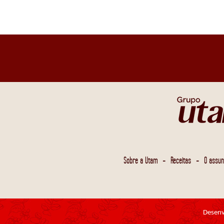
-
-
Sobre a Utam
Receitas
O assun
Desenv