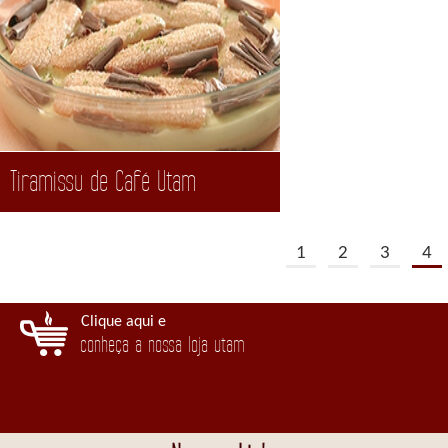
Tiramissu de Café Utam
1
2
3
4
Clique aqui e
conheça a nossa loja utam