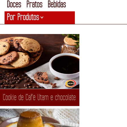
Doces
Pratos
Bebidas
Por Produtos
>
Cookie de Café Utam e chocolate