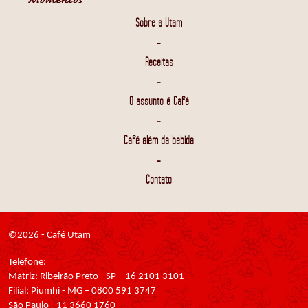
Sobre a Utam
-
Receitas
-
O assunto é Café
-
Café além da bebida
-
Contato
©2026 - Café Utam
Telefone:
Matriz: Ribeirão Preto - SP – 16 2101 3101
Filial: Piumhi - MG – 0800 591 3747
São Paulo - 11 3660 1760