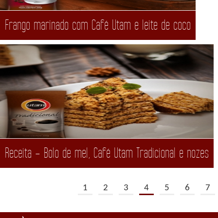
Frango marinado com Café Utam e leite de coco
Receita – Bolo de mel, Café Utam Tradicional e nozes
1
2
3
4
5
6
7