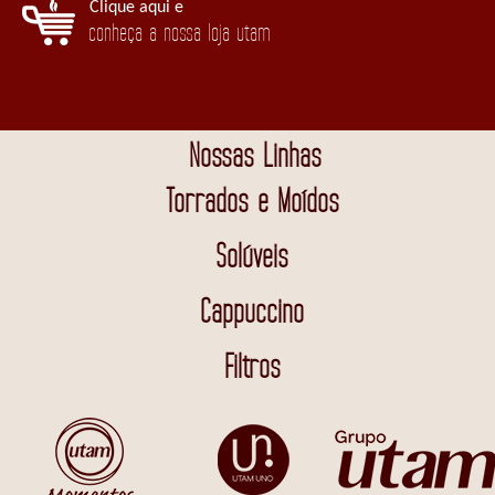
Clique aqui e
conheça a nossa loja utam
Nossas Linhas
Torrados e Moídos
Solúveis
Cappuccino
Filtros