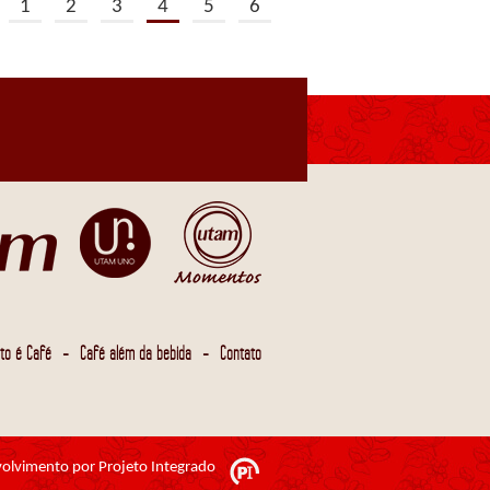
1
2
3
4
5
6
-
-
to é Café
Café além da bebida
Contato
olvimento por Projeto Integrado