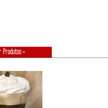
r Produtos
>