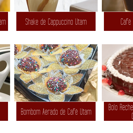
tam
Shake de Cappuccino Utam
Café 
Bolo Rech
Bombom Aerado de Café Utam