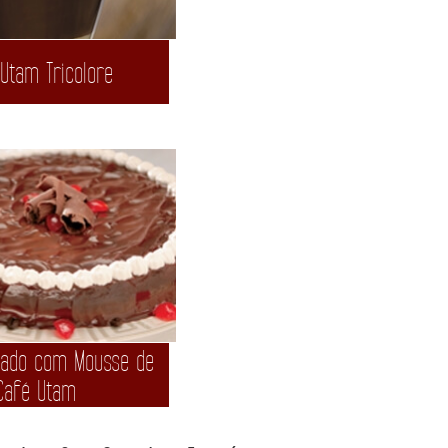
Utam Tricolore
eado com Mousse de
Café Utam