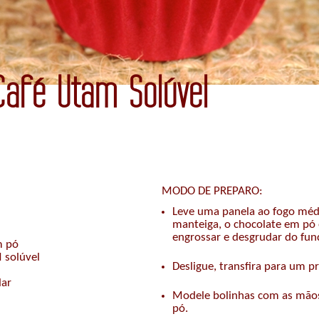
Café Utam Solúvel
MODO DE PREPARO:
Leve uma panela ao fogo méd
manteiga, o chocolate em pó 
engrossar e desgrudar do fun
m pó
 solúvel
Desligue, transfira para um pra
lar
Modele bolinhas com as mãos
pó.