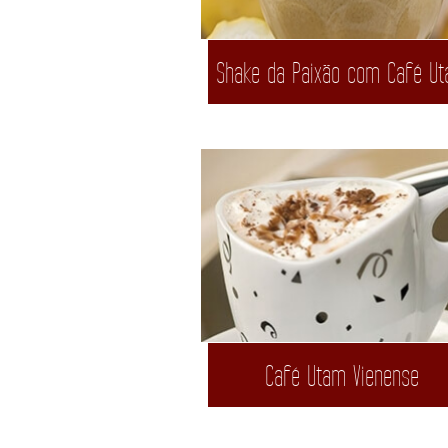
Shake da Paixão com Café U
Café Utam Vienense