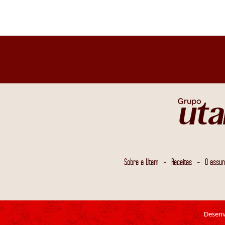
-
-
Sobre a Utam
Receitas
O assun
Desenv