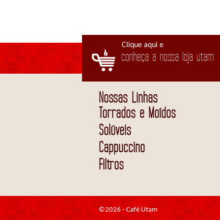
Clique aqui e
conheça a nossa loja utam
Nossas Linhas
Torrados e Moídos
Solúveis
Cappuccino
Filtros
©2026 - Café Utam