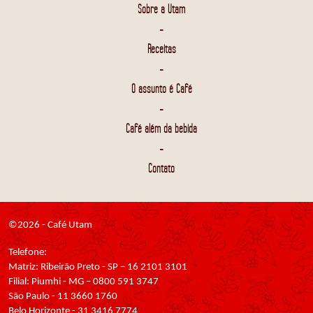
Sobre a Utam
-
Receitas
-
O assunto é Café
-
Café além da bebida
-
Contato
©2026 - Café Utam
Telefone:
Matriz: Ribeirão Preto - SP – 16 2101 3101
Filial: Piumhi - MG – 0800 591 3747
São Paulo - 11 3660 1760
Belo Horizonte - 31 3416 7774