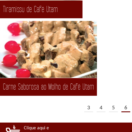
Tiramissu de Café Utam
Carne Saborosa ao Molho de Café Utam
3
4
5
6
Clique aqui e