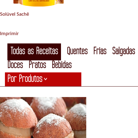
Solúvel Sachê
Imprimir
Todas as Receitas
Quentes
Frias
Salgadas
Doces
Pratos
Bebidas
Por Produtos
>