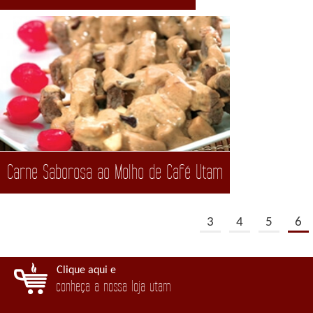
Carne Saborosa ao Molho de Café Utam
3
4
5
6
Clique aqui e
conheça a nossa loja utam