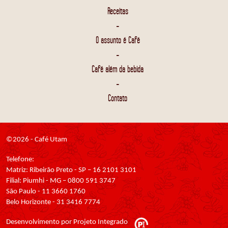
Receitas
-
O assunto é Café
-
Café além da bebida
-
Contato
©2026 - Café Utam
Telefone:
Matriz: Ribeirão Preto - SP – 16 2101 3101
Filial: Piumhi - MG – 0800 591 3747
São Paulo - 11 3660 1760
Belo Horizonte - 31 3416 7774
Desenvolvimento por Projeto Integrado